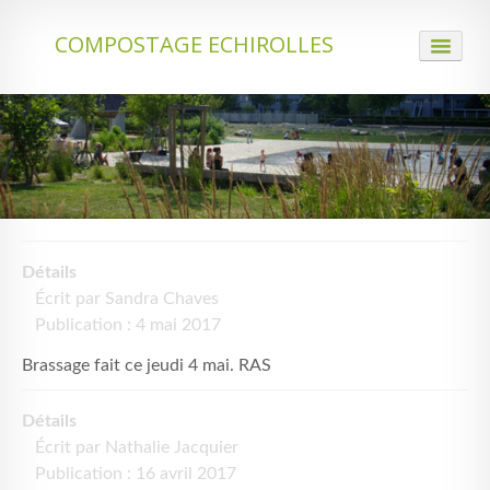
COMPOSTAGE ECHIROLLES
ACCUEIL
QUI NOUS SOMMES
LE COMPOSTAGE
ACTUALITÉS
Détails
PARTENARIATS
Écrit par
Sandra Chaves
IDENTIFICATION
Publication : 4 mai 2017
Brassage fait ce jeudi 4 mai. RAS
CONTACT
Détails
Écrit par
Nathalie Jacquier
Publication : 16 avril 2017