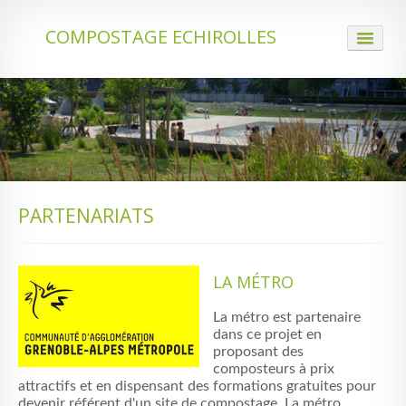
COMPOSTAGE ECHIROLLES
ACCUEIL
QUI NOUS SOMMES
LE COMPOSTAGE
ACTUALITÉS
PARTENARIATS
PARTENARIATS
IDENTIFICATION
LA MÉTRO
CONTACT
La métro est partenaire
dans ce projet en
proposant des
composteurs à prix
attractifs et en dispensant des formations gratuites pour
devenir référent d'un site de compostage. La métro