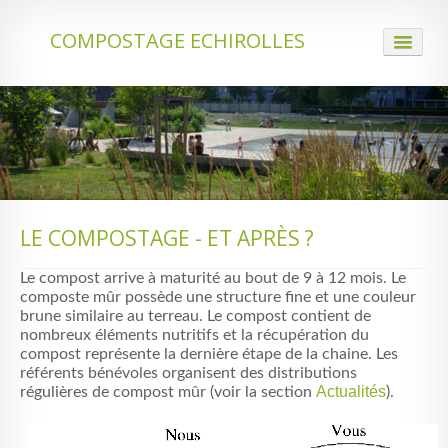
COMPOSTAGE ECHIROLLES
ACCUEIL
QUI NOUS SOMMES
LE COMPOSTAGE
ACTUALITÉS
LE COMPOSTAGE - ET APRÈS ?
PARTENARIATS
Le compost arrive à maturité au bout de 9 à 12 mois. Le
IDENTIFICATION
composte mûr possède une structure fine et une couleur
brune similaire au terreau. Le compost contient de
nombreux éléments nutritifs et la récupération du
CONTACT
compost représente la dernière étape de la chaine. Les
référents bénévoles organisent des distributions
Actualités
régulières de compost mûr (voir la section
).