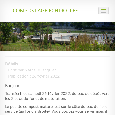
COMPOSTAGE ECHIROLLES
ACCUEIL
QUI NOUS SOMMES
LE COMPOSTAGE
ACTUALITÉS
Détails
PARTENARIATS
Écrit par
Nathalie Jacquier
IDENTIFICATION
Publication : 26 février 2022
Bonjour,
CONTACT
Transfert, ce samedi 26 février 2022, du bac de dépôt vers
les 2 bacs du fond, de maturation.
Le peu de compost mature, est sur le côté du bac de libre
service (au fond à droite). Vous pouvez vous servir mais il