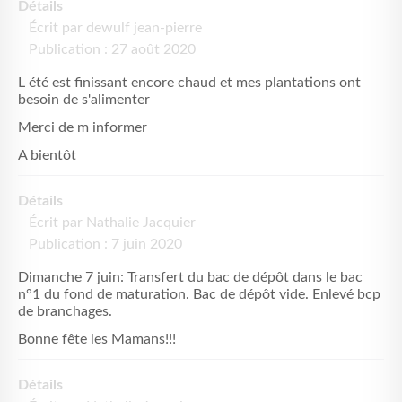
Détails
Écrit par
dewulf jean-pierre
Publication : 27 août 2020
L été est finissant encore chaud et mes plantations ont
besoin de s'alimenter
Merci de m informer
A bientôt
Détails
Écrit par
Nathalie Jacquier
Publication : 7 juin 2020
Dimanche 7 juin: Transfert du bac de dépôt dans le bac
n°1 du fond de maturation. Bac de dépôt vide. Enlevé bcp
de branchages.
Bonne fête les Mamans!!!
Détails